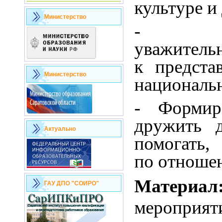
культуре и
Министерство
- Вос
уважитель
к предста
Министерство
националь
- Формир
дружить д
Актуально
помогать,
по отноше
Материал
ГАУ ДПО "СОИРО"
мероприяти