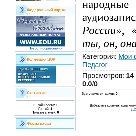
народны
Федеральный портал
а
удиозапис
России»
,
ты, он, он
Новости образования
Категория
:
Мои 
Коллекция ЦОР
Педагог
Просмотров
:
14
0.0
/
0
Статистика
Всего комментариев
:
0
Онлайн всего:
1
Добавлять комментарии могу
Гостей:
1
[
Ре
Пользователей:
0
Форма входа