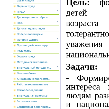
Цель:
фор
организации
Охрана труда
детей д
ПФДО
Дистанционное образо...
возрас
ПДД
Детская мультстудия
толерантно
Победе посвящаем!
История Центра
уважени
Противодействие терр...
Родителям
националь
Охрана труда
Методическая копилка
Задачи:
Виртуальный методиче...
Фотоальбомы
- Формир
Аннотации к программ...
интереса
Работы воспитанников
Самообследование
людям раз
Виртуальная приемная
и национа
Гостевая книга
Сертификат дополните...