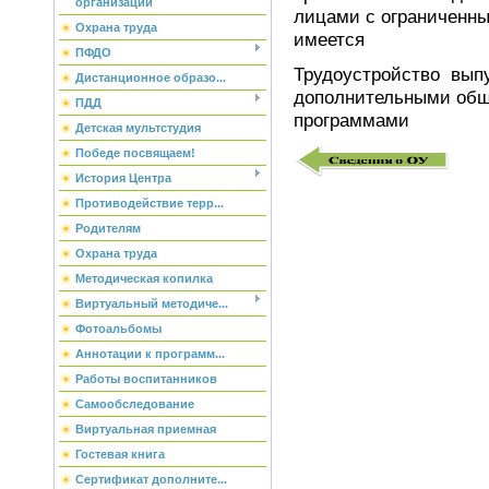
организации
лицами с ограниченн
Охрана труда
имеется
ПФДО
Трудоустройство выпу
Дистанционное образо...
дополнительными об
ПДД
программами
Детская мультстудия
Победе посвящаем!
История Центра
Противодействие терр...
Родителям
Охрана труда
Методическая копилка
Виртуальный методиче...
Фотоальбомы
Аннотации к программ...
Работы воспитанников
Самообследование
Виртуальная приемная
Гостевая книга
Сертификат дополните...