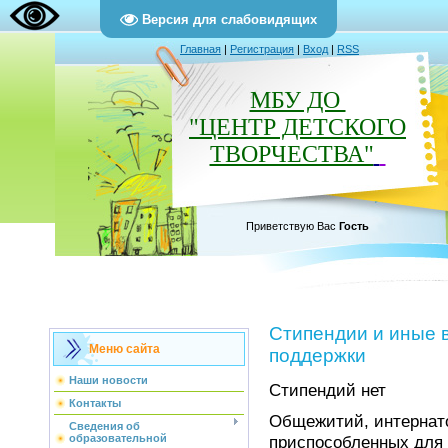
Версия для слабовидящих
Главная
|
Регистрация
|
Вход
|
RSS
МБУ ДО
"ЦЕНТР ДЕТСКОГО
ТВОРЧЕСТВА"
Приветствую Вас
Гость
Стипендии и иные 
Меню сайта
поддержки
Наши новости
Стипендий нет
Контакты
Общежитий, интернато
Сведения об
образовательной
приспособленных для