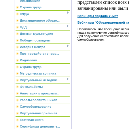
организации
представлен список всех 
Охрана труда
запланированы или были
ПФДО
Вебинары портала Учмет
Дистанционное образо...
Вебинары "Образовательной гал
ПДД
Напоминаем, что посещение веби
права на получение сертификата 
Детская мультстудия
Для получения сертификата необхо
самообразования.
Победе посвящаем!
История Центра
Противодействие терр...
Родителям
Охрана труда
Методическая копилка
Виртуальный методиче...
Фотоальбомы
Аннотации к программ...
Работы воспитанников
Самообследование
Виртуальная приемная
Гостевая книга
Сертификат дополните...