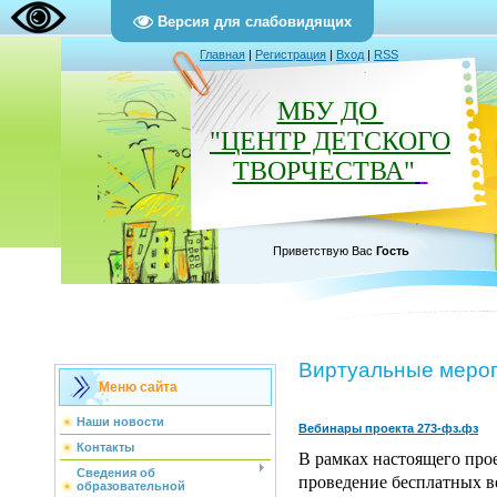
Версия для слабовидящих
Главная
|
Регистрация
|
Вход
|
RSS
МБУ ДО
"ЦЕНТР ДЕТСКОГО
ТВОРЧЕСТВА"
Приветствую Вас
Гость
Виртуальные меро
Меню сайта
Наши новости
Вебинары проекта 273-фз.фз
Контакты
В рамках настоящего про
Сведения об
проведение бесплатных в
образовательной