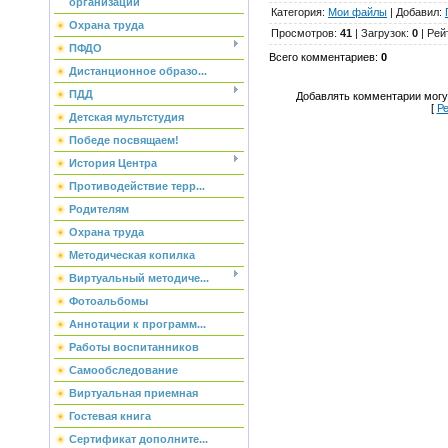
организации
Категория
:
Мои файлы
|
Добавил
:
Охрана труда
Просмотров
:
41
|
Загрузок
:
0
|
Рей
ПФДО
Всего комментариев
:
0
Дистанционное образо...
ПДД
Добавлять комментарии могу
[
Ре
Детская мультстудия
Победе посвящаем!
История Центра
Противодействие терр...
Родителям
Охрана труда
Методическая копилка
Виртуальный методиче...
Фотоальбомы
Аннотации к программ...
Работы воспитанников
Самообследование
Виртуальная приемная
Гостевая книга
Сертификат дополните...